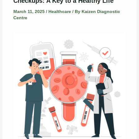
Checkups: A Key to a Healthy Life
March 11, 2025
/
Healthcare
/ By
Kaizen Diagnostic
Centre