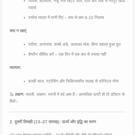
पालक, ब्रोकली, नींबू जैसे खट्टे फल, दालें और लोहे से भरपूर खाद्य
पदार्थ
पर्याप्त मात्रा में पानी पिएं – कम से कम 8-10 गिलास
क्या न खाएं:
पपीता, अनानास, कच्चे अंडे, अधपका मांस, बिना उबाला हुआ दूध
कैफीन सीमित करें – एक दिन में एक कप से ज़्यादा नहीं
व्यायाम:
हल्की चाल, स्ट्रेचिंग और चिकित्सकीय सलाह से प्रीनेटल योगा
📝
लक्षण:
मतली, थकान, स्तनों में दर्द आम हैं। अत्यधिक उल्टी हो तो डॉक्टर से
मिलें।
2. दूसरी तिमाही (13–27 सप्ताह): ऊर्जा और वृद्धि का चरण
अब आप बेहतर महसूस करेंगी – ऊर्जा लौटेगी और बेबी बंप दिखने लगेगा!